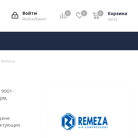
Войти
Корзина
0
0
0
Мой кабинет
пуста
 Remeza
 9001-
рм,
цене
лектующих