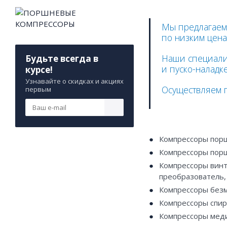
М
ы предлагаем
по низким цена
Наши специали
Будьте всегда в
и пуско-наладк
курсе!
Узнавайте о скидках и акциях
Осуществляем 
первым
Компрессоры пор
Компрессоры пор
Компрессоры винт
преобразователь, 
Компрессоры безм
Компрессоры спир
Компрессоры меди