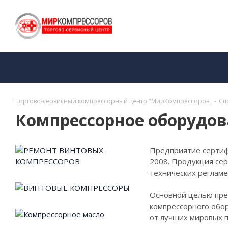
Торгово-сервисный компрессорный центр "МирКомпрессоров"
-
Сп
Компрессорное оборудо
Предприятие сертиф
2008. Продукция се
технических реглам
Основной целью пре
компрессорного обо
от лучших мировых 