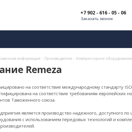
+7 902 - 616 - 05 - 06
Заказать звонок
равочная информация
-
Производители
-
Компрессорное оборудование
вание Remeza
ицировано на соответствие международному стандарту ISO
ртифицирована на соответствие требованиям европейских но
ентов Таможенного союза.
дприятия является производство надежного, доступного по 
рудования с использованием передовых технологий и комп
производителей.