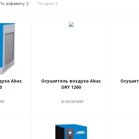
По алфавиту
По цене
духа Abac
Осушитель воздуха Abac
Осушит
0
DRY 1260
ИИ
В НАЛИЧИИ