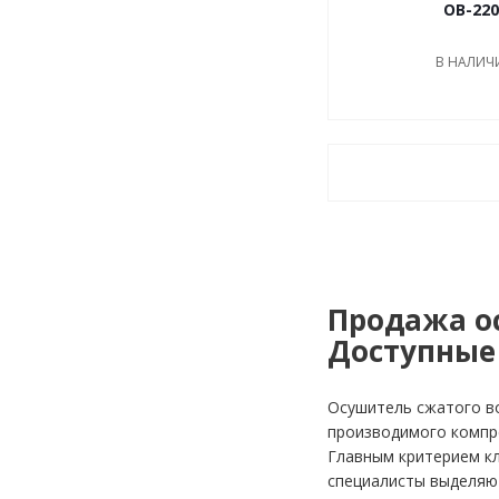
OB-220
В НАЛИЧ
Продажа ос
Доступные 
Осушитель сжатого во
производимого компр
Главным критерием кл
специалисты выделяю