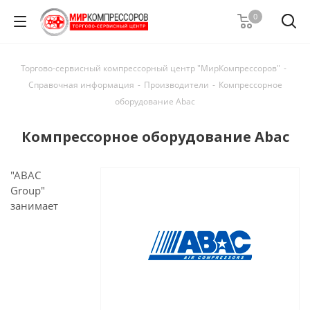
0
Торгово-сервисный компрессорный центр "МирКомпрессоров"
-
Справочная информация
-
Производители
-
Компрессорное
оборудование Abac
Компрессорное оборудование Abac
"ABAC
Group"
занимает