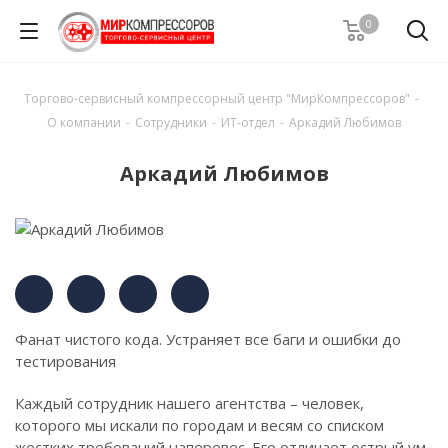
0
Торгово-сервисный компрессорный центр "МирКомпрессоров"
-
О компании
-
Сотрудники
-
ИТ-отдел
-
Аркадий Любимов
Аркадий Любимов
Фанат чистого кода. Устраняет все баги и ошибки до
тестирования
Каждый сотрудник нашего агентства – человек,
которого мы искали по городам и весям со списком
жестких требований наперевес. Его отличает острый ум,