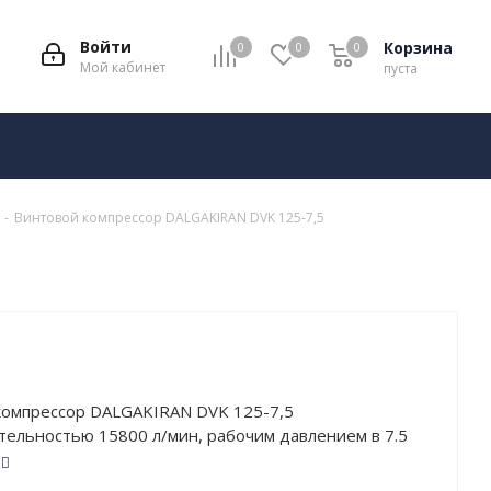
Войти
Корзина
0
0
0
Мой кабинет
пуста
-
Винтовой компрессор DALGAKIRAN DVK 125-7,5
компрессор DALGAKIRAN DVK 125-7,5
ельностью 15800 л/мин, рабочим давлением в 7.5
остью в 90 кВт. Работает от сети напряжением в
 ресивера. Тип привода – Ременной.