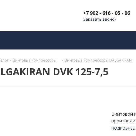
+7 902 - 616 - 05 - 06
Заказать звонок
талог
-
Винтовые компрессоры
-
Винтовые компрессоры DALGAKIRAN
LGAKIRAN DVK 125-7,5
Винтовой 
производит
атм и мощн
ПОДРОБНЕЕ
380 В. Без