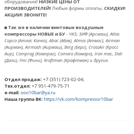
оборудования!
НИЗКИЕ ЦЕНЫ ОТ
ПРОИЗВОДИТЕЛЕЙ!
Любые формы оплаты,
СКИДКИ!
АКЦИИ! ЗВОНИТЕ!
◼
Так же в наличии винтовые воздушные
компрессоры НОВЫЕ и БУ
- ЧКЗ, ЗИФ (Арсмаш), Atlas
Copco (Атлас Копко), Abac (Абак), Atmos (Атмос), Airman
(Аирман), Airmash (Аирмаш), Berg (Берг), CrossAir (Кросс
Аир), Comprag (Компраг), Comaro (Комаро), Iron mac, Dali
(Дали), Fini (Фини), Kraftman (Крафтман) и другие.
Отдел продаж:
+7 (351) 723-02-04;
Тех.отдел:
+7 951-479-75-71
e-mail:
ooo10bar@ya.ru
Наша группа ВК:
https://vk.com/kompressor10bar