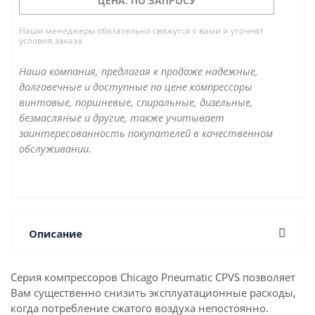
ЦЕНА: ПО ЗАПРОСУ
нагрузка/разгрузка. Компрессоры CPVS
обеспечивают подачу воздуха, очищенного от
Наши менеджеры обязательно свяжутся с вами и уточнят
условия заказа
влаги, твердых и жидких частиц, которые могут
повредить пневматическое оборудование.
Наша компания, предлагая к продаже надежные,
долговечные и доступные по цене компрессоры
винтовые, поршневые, спиральные, дизельные,
безмасляные и другие, также учитывает
заинтересованность покупателей в качественном
обслуживании.
Описание
Серия компрессоров Chicago Pneumatic CPVS позволяет
Вам существенно снизить эксплуатационные расходы,
когда потребление сжатого воздуха непостоянно.