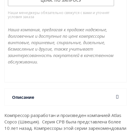
ЦЕНА: ПО ЗАПРОСУ
решением для работы в тяжелых
условиях. Гарантия на винтовой блок 5 лет.
Наши менеджеры обязательно свяжутся с вами и уточнят
условия заказа
Гарантия на компрессор 2 года.
Наша компания, предлагая к продаже надежные,
долговечные и доступные по цене компрессоры
винтовые, поршневые, спиральные, дизельные,
безмасляные и другие, также учитывает
заинтересованность покупателей в качественном
обслуживании.
Описание
Компрессор разработан и произведен компанией Atlas
Copco (Швеция). Серия CPB была представлена более
10 лет назад. Компрессоры этой серии зарекомендовали