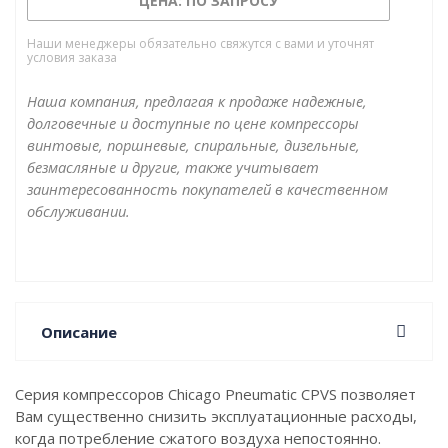
ЦЕНА: ПО ЗАПРОСУ
разгрузка. Компрессоры CPVS обеспечивают
подачу воздуха, очищенного от влаги, твердых и
Наши менеджеры обязательно свяжутся с вами и уточнят
условия заказа
жидких частиц, которые могут повредить
пневматическое оборудование.
Наша компания, предлагая к продаже надежные,
долговечные и доступные по цене компрессоры
винтовые, поршневые, спиральные, дизельные,
безмасляные и другие, также учитывает
заинтересованность покупателей в качественном
обслуживании.
Описание
Серия компрессоров Chicago Pneumatic CPVS позволяет
Вам существенно снизить эксплуатационные расходы,
когда потребление сжатого воздуха непостоянно.