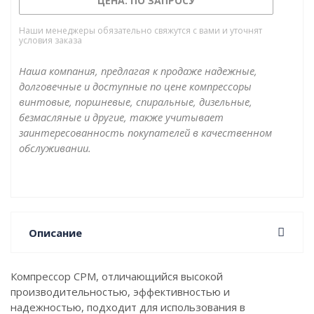
ЦЕНА: ПО ЗАПРОСУ
на раме или ресивере, со встроенным осушителем
или без, и является удачным решением для
Наши менеджеры обязательно свяжутся с вами и уточнят
условия заказа
автосервисов или небольших производств.
Наша компания, предлагая к продаже надежные,
долговечные и доступные по цене компрессоры
винтовые, поршневые, спиральные, дизельные,
безмасляные и другие, также учитывает
заинтересованность покупателей в качественном
обслуживании.
Описание
Компрессор CPM, отличающийся высокой
производительностью, эффективностью и
надежностью, подходит для использования в