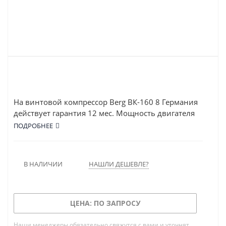
На винтовой компрессор Berg ВК-160 8 Германия
действует гарантия 12 мес. Мощность двигателя
ВК-160 8 составляет 160 кВт, а рабочее давление –
ПОДРОБНЕЕ
8 атм. Устройство обладает высокой
производительностью: 25500 л/мин.
В НАЛИЧИИ
НАШЛИ ДЕШЕВЛЕ?
ЦЕНА: ПО ЗАПРОСУ
Наши менеджеры обязательно свяжутся с вами и уточнят