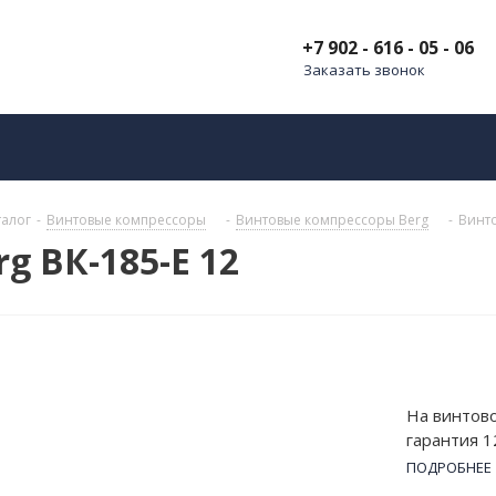
+7 902 - 616 - 05 - 06
Заказать звонок
талог
-
Винтовые компрессоры
-
Винтовые компрессоры Berg
-
Винто
g ВК-185-Е 12
На винтово
гарантия 1
185 кВт, а
ПОДРОБНЕЕ
высокой пр