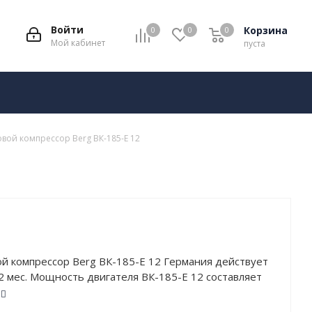
Войти
Корзина
0
0
0
Мой кабинет
пуста
вой компрессор Berg ВК-185-Е 12
й компрессор Berg ВК-185-Е 12 Германия действует
2 мес. Мощность двигателя ВК-185-Е 12 составляет
 рабочее давление – 12 атм. Устройство обладает
оизводительностью: 22000 л/мин.