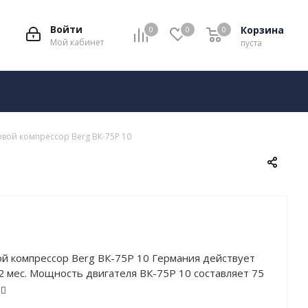
Войти
Корзина
0
0
0
Мой кабинет
пуста
вой компрессор Berg ВК-75Р 10
й компрессор Berg ВК-75Р 10 Германия действует
2 мес. Мощность двигателя ВК-75Р 10 составляет 75
очее давление – 10 атм. Устройство обладает
оизводительностью: 10900 л/мин.