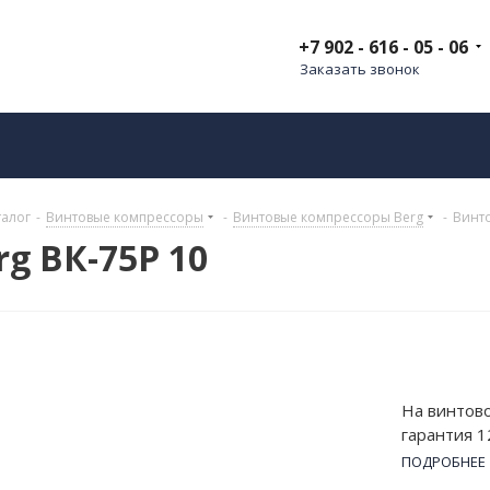
+7 902 - 616 - 05 - 06
Заказать звонок
талог
-
Винтовые компрессоры
-
Винтовые компрессоры Berg
-
Винто
g ВК-75Р 10
На винтово
гарантия 1
кВт, а раб
ПОДРОБНЕЕ
высокой пр