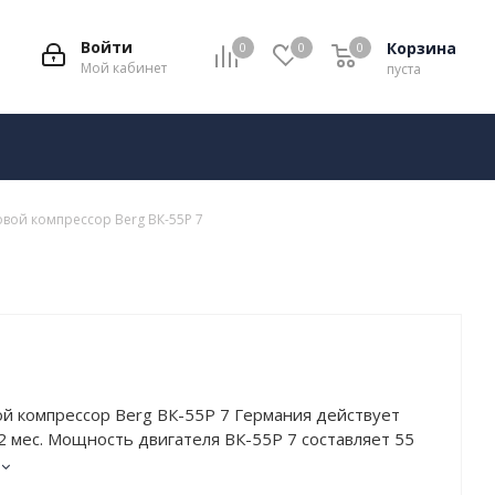
Войти
Корзина
0
0
0
Мой кабинет
пуста
вой компрессор Berg ВК-55Р 7
й компрессор Berg ВК-55Р 7 Германия действует
2 мес. Мощность двигателя ВК-55Р 7 составляет 55
очее давление – 7 атм. Устройство обладает высокой
тельностью: 10300 л/мин.