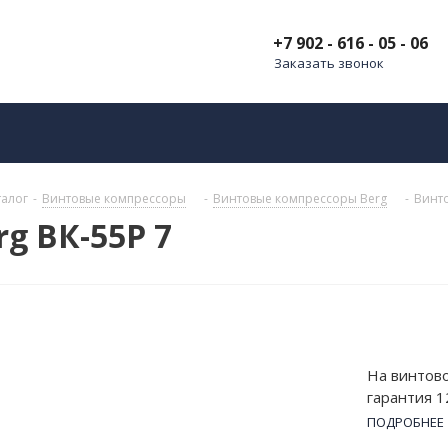
+7 902 - 616 - 05 - 06
Заказать звонок
талог
-
Винтовые компрессоры
-
Винтовые компрессоры Berg
-
Винто
g ВК-55Р 7
На винтово
гарантия 1
кВт, а раб
ПОДРОБНЕЕ
производи