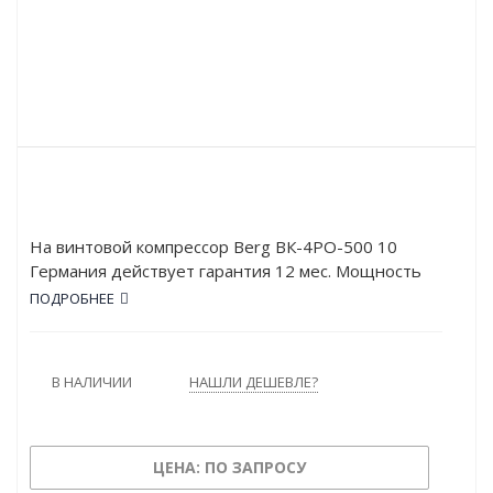
На винтовой компрессор Berg ВК-4РО-500 10
Германия действует гарантия 12 мес. Мощность
двигателя ВК-4РО-500 10 составляет 4 кВт, а
ПОДРОБНЕЕ
рабочее давление – 10 атм. Устройство обладает
высокой производительностью: 450 л/мин.
В НАЛИЧИИ
НАШЛИ ДЕШЕВЛЕ?
ЦЕНА: ПО ЗАПРОСУ