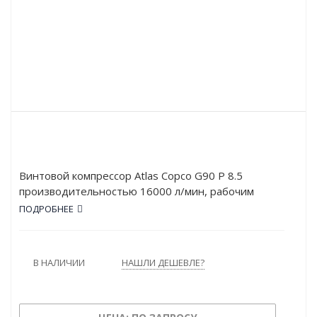
Винтовой компрессор Atlas Copco G90 P 8.5
производительностью 16000 л/мин, рабочим
давлением в 8.5 атм и мощностью в 90 кВт.
ПОДРОБНЕЕ
Работает от сети напряжением в 380 В. Тип
привода – Прямой.
В НАЛИЧИИ
НАШЛИ ДЕШЕВЛЕ?