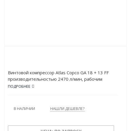
Винтовой компрессор Atlas Copco GA 18 + 13 FF
производительностью 2470 л/мин, рабочим
давлением в 12.8 атм и мощностью в 18 кВт.
ПОДРОБНЕЕ
Работает от сети напряжением в 380 В. Оснащён
осушителем. Тип привода – Прямой.
В НАЛИЧИИ
НАШЛИ ДЕШЕВЛЕ?