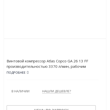
Винтовой компрессор Atlas Copco GA 26 13 FF
производительностью 3370 л/мин, рабочим
давлением в 12.8 атм и мощностью в 26 кВт.
ПОДРОБНЕЕ
Работает от сети напряжением в 380 В. Оснащён
осушителем. Тип привода – Прямой.
В НАЛИЧИИ
НАШЛИ ДЕШЕВЛЕ?