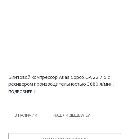
Винтовой компрессор Atlas Copco GA 22 7,5 с
ресивером производительностью 3880 л/мин,
рабочим давлением в 7.5 атм и мощностью в 22
ПОДРОБНЕЕ
кВт. Работает от сети напряжением в 380 В.
Оснащён ресивером объёмом 500 л. Тип привода –
Прямой.
В НАЛИЧИИ
НАШЛИ ДЕШЕВЛЕ?