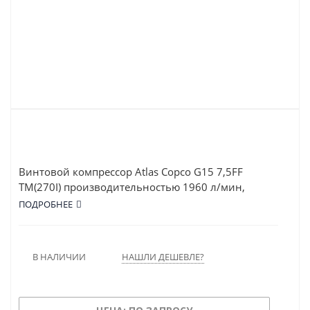
Винтовой компрессор Atlas Copco G15 7,5FF
TM(270I) производительностью 1960 л/мин,
рабочим давлением в 7.25 атм и мощностью в 15
ПОДРОБНЕЕ
кВт. Работает от сети напряжением в 380 В.
Оснащён ресивером объёмом 270 л. Оснащён
осушителем. Тип привода – Ременной.
В НАЛИЧИИ
НАШЛИ ДЕШЕВЛЕ?