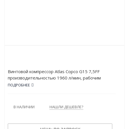
Винтовой компрессор Atlas Copco G15 7,5FF
производительностью 1960 л/мин, рабочим
давлением в 7.5 атм и мощностью в 15 кВт.
ПОДРОБНЕЕ
Работает от сети напряжением в 380 В. Оснащён
осушителем. Тип привода – Ременной.
В НАЛИЧИИ
НАШЛИ ДЕШЕВЛЕ?