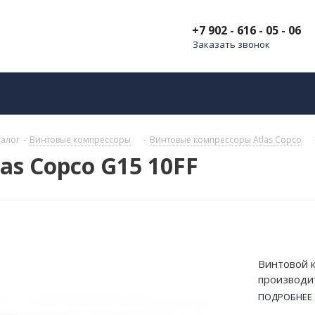
+7 902 - 616 - 05 - 06
Заказать звонок
талог
-
Винтовые компрессоры
-
Винтовые компрессоры Atlas Copco
as Copco G15 10FF
Винтовой к
производи
атм и мощн
ПОДРОБНЕЕ
380 В. Осн