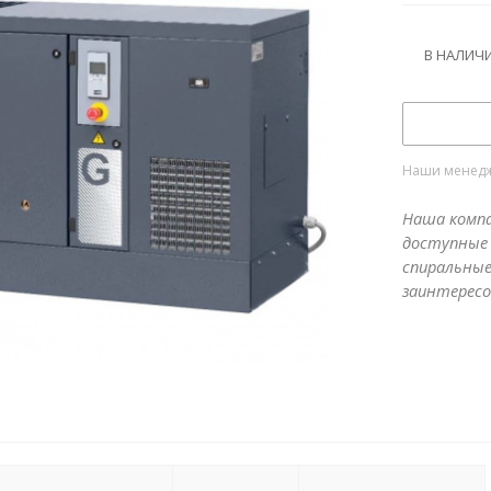
В НАЛИЧ
Наши менедже
Наша компа
доступные 
спиральные
заинтересо