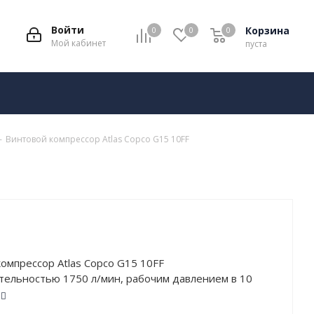
Войти
Корзина
0
0
0
Мой кабинет
пуста
-
Винтовой компрессор Atlas Copco G15 10FF
омпрессор Atlas Copco G15 10FF
тельностью 1750 л/мин, рабочим давлением в 10
остью в 15 кВт. Работает от сети напряжением в
ащён осушителем. Тип привода – Ременной.