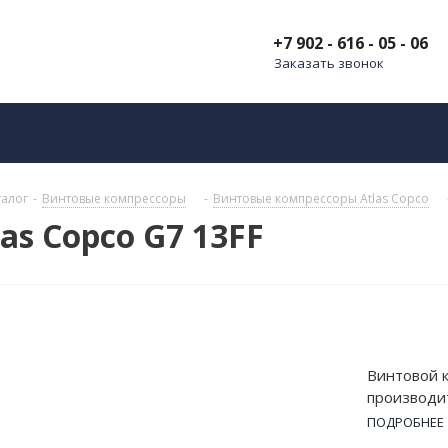
+7 902 - 616 - 05 - 06
Заказать звонок
талог
-
Винтовые компрессоры
-
Винтовые компрессоры Atlas Copco
as Copco G7 13FF
Винтовой к
производи
и мощность
ПОДРОБНЕЕ
Оснащён о