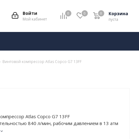
Войти
Корзина
0
0
0
Мой кабинет
пуста
-
Винтовой компрессор Atlas Copco G7 13FF
омпрессор Atlas Copco G7 13FF
тельностью 840 л/мин, рабочим давлением в 13 атм
ю в 7 кВт. Работает от сети напряжением в 380 В.
сушителем. Тип привода – Ременной.