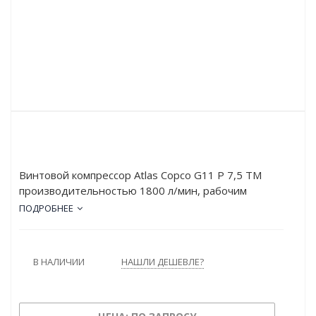
Винтовой компрессор Atlas Copco G11 P 7,5 TM
производительностью 1800 л/мин, рабочим
давлением в 7.5 атм и мощностью в 11 кВт.
ПОДРОБНЕЕ
Работает от сети напряжением в 380 В. Оснащён
ресивером объёмом 270 л. Тип привода –
Ременной.
В НАЛИЧИИ
НАШЛИ ДЕШЕВЛЕ?