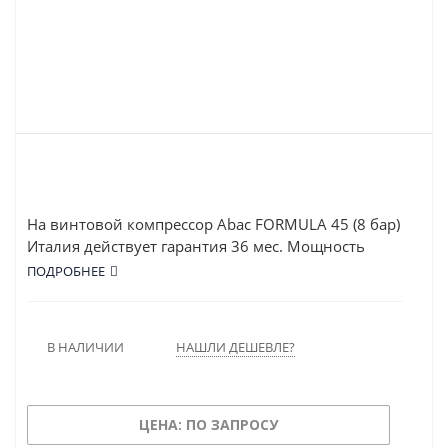
На винтовой компрессор Abac FORMULA 45 (8 бар)
Италия действует гарантия 36 мес. Мощность
двигателя FORMULA 45 (8 бар) составляет 45 кВт, а
ПОДРОБНЕЕ
рабочее давление – 8 атм. Устройство обладает
высокой производительностью: 6738 л/мин.
В НАЛИЧИИ
НАШЛИ ДЕШЕВЛЕ?
ЦЕНА: ПО ЗАПРОСУ