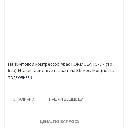
На винтовой компрессор Abac FORMULA 15/77 (10
бар) Италия действует гарантия 36 мес. Мощность
двигателя FORMULA 15/77 (10 бар) составляет 15
ПОДРОБНЕЕ
кВт, а рабочее давление – 10 атм. Устройство
обладает высокой производительностью: 2020 л/
мин.
В НАЛИЧИИ
НАШЛИ ДЕШЕВЛЕ?
ЦЕНА: ПО ЗАПРОСУ