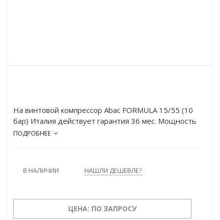
На винтовой компрессор Abac FORMULA 15/55 (10
бар) Италия действует гарантия 36 мес. Мощность
двигателя FORMULA 15/55 (10 бар) составляет 15
ПОДРОБНЕЕ
кВт, а рабочее давление – 10 атм. Устройство
обладает высокой производительностью: 1771 л/
мин.
В НАЛИЧИИ
НАШЛИ ДЕШЕВЛЕ?
ЦЕНА: ПО ЗАПРОСУ