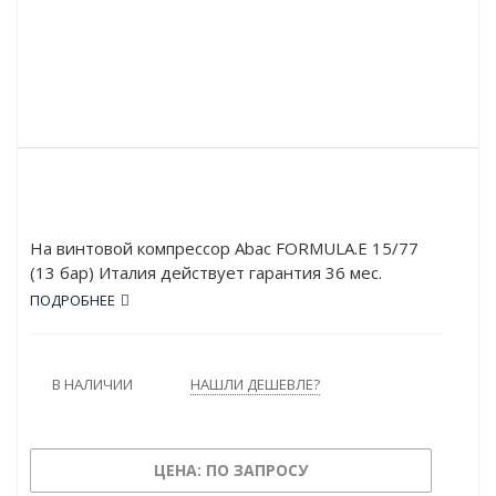
На винтовой компрессор Abac FORMULA.E 15/77
(13 бар) Италия действует гарантия 36 мес.
Мощность двигателя FORMULA.E 15/77 (13 бар)
ПОДРОБНЕЕ
составляет 15 кВт, а рабочее давление – 13 атм.
Устройство обладает высокой
производительностью: 1538 л/мин.
В НАЛИЧИИ
НАШЛИ ДЕШЕВЛЕ?
ЦЕНА: ПО ЗАПРОСУ