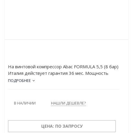
На винтовой компрессор Abac FORMULA 5,5 (8 бар)
Италия действует гарантия 36 мес. Мощность
двигателя FORMULA 5,5 (8 бар) составляет 5.5 кВт,
ПОДРОБНЕЕ
а рабочее давление – 8 атм. Устройство обладает
высокой производительностью: 820 л/мин.
В НАЛИЧИИ
НАШЛИ ДЕШЕВЛЕ?
ЦЕНА: ПО ЗАПРОСУ