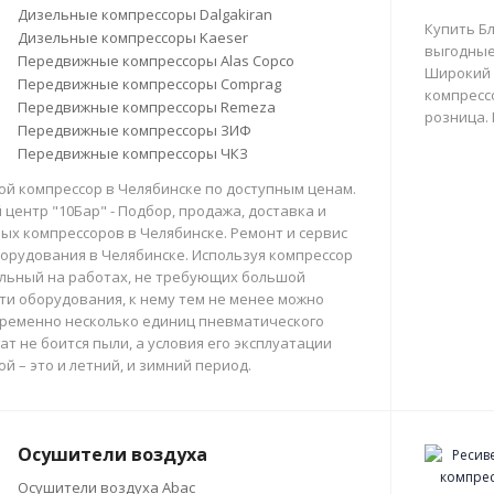
Дизельные компрессоры Dalgakiran
Купить Б
Дизельные компрессоры Kaeser
выгодные
Передвижные компрессоры Alas Copco
Широкий 
Передвижные компрессоры Comprag
компрессо
Передвижные компрессоры Remeza
розница.
Передвижные компрессоры ЗИФ
Передвижные компрессоры ЧКЗ
й компрессор в Челябинске по доступным ценам.
центр "10Бар" - Подбор, продажа, доставка и
х компрессоров в Челябинске. Ремонт и сервис
орудования в Челябинске. Используя компрессор
льный на работах, не требующих большой
и оборудования, к нему тем не менее можно
ременно несколько единиц пневматического
ат не боится пыли, а условия его эксплуатации
й – это и летний, и зимний период.
Осушители воздуха
Осушители воздуха Abac