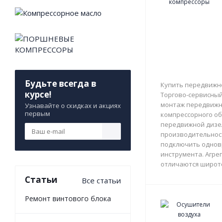
Будьте всегда в
Купить передвижно
курсе!
Торгово-сервисный 
монтаж передвижны
Узнавайте о скидках и акциях
первым
компрессорного об
передвижной дизе
производительност
подключить однов
инструмента. Агрег
отличаются широто
Статьи
Все статьи
Ремонт винтового блока