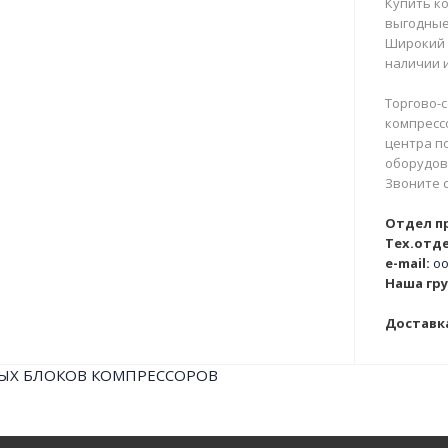
Купить ко
выгодные
Широкий 
наличии и
Торгово-с
компрессо
центра п
оборудова
Звоните 
Отдел п
Тех.отде
e-mail:
oo
Наша гру
Доставка