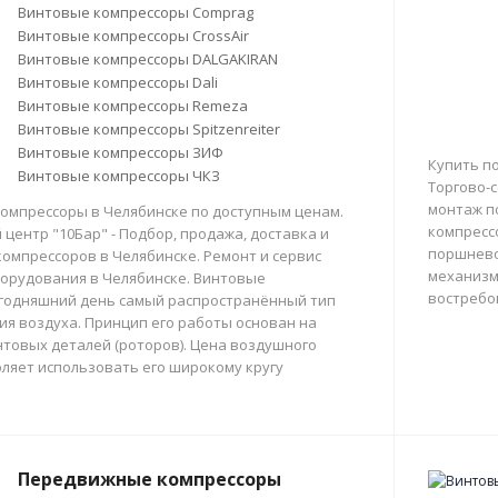
Винтовые компрессоры Comprag
Винтовые компрессоры CrossAir
Винтовые компрессоры DALGAKIRAN
Винтовые компрессоры Dali
Винтовые компрессоры Remeza
Винтовые компрессоры Spitzenreiter
Винтовые компрессоры ЗИФ
Купить п
Винтовые компрессоры ЧКЗ
Торгово-с
монтаж п
омпрессоры в Челябинске по доступным ценам.
компресс
центр "10Бар" - Подбор, продажа, доставка и
поршнево
омпрессоров в Челябинске. Ремонт и сервис
механизм
орудования в Челябинске. Винтовые
востребо
егодняшний день самый распространённый тип
тия воздуха. Принцип его работы основан на
товых деталей (роторов). Цена воздушного
ляет использовать его широкому кругу
Передвижные компрессоры