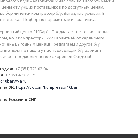
мпрессор б.у в Челябинске! У нас большой ассортимент и
 цены от лучших поставщиков по доступным ценам.
выбор линейки компрессор б/у. Выгодные условия. В
 под заказ. Подбор по параметрам и заказчика.
ервисный центр "10Бар" - Предлагает не только новые
ры, но и компрессоры БУ с Гарантией от сервисного
о очень Выгодным ценам! Предлагаем и другое б/у
ние. Если не нашли у нас подходящий б/у вариант -
сейчас - предложим новое с хорошей Скидкой!
родаж:
+7 (351) 723-02-04;
л:
+7 951-479-75-71
o10bar@ya.ru
ппа ВК:
https://vk.com/kompressor10bar
 по России и СНГ.