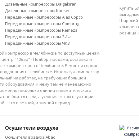
Дизельные компрессоры Dalgakiran
Купить Б
Дизельные компрессоры Kaeser
выгодные
Передвижные компрессоры Alas Copco
Широкий 
Передвижные компрессоры Comprag
компрессо
Передвижные компрессоры Remeza
розница.
Передвижные компрессоры ЗИФ
Передвижные компрессоры ЧКЗ
й компрессор в Челябинске по доступным ценам.
центр "10Бар" - Подбор, продажа, доставка и
х компрессоров в Челябинске. Ремонт и сервис
орудования в Челябинске. Используя компрессор
льный на работах, не требующих большой
и оборудования, к нему тем не менее можно
ременно несколько единиц пневматического
ат не боится пыли, а условия его эксплуатации
й – это и летний, и зимний период.
Осушители воздуха
Осушители воздуха Abac