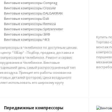
Винтовые компрессоры Comprag
Винтовые компрессоры CrossAir
Винтовые компрессоры DALGAKIRAN
Винтовые компрессоры Dali
Винтовые компрессоры Remeza
Винтовые компрессоры Spitzenreiter
Винтовые компрессоры ЗИФ
Купить п
Винтовые компрессоры ЧКЗ
Торгово-с
монтаж п
омпрессоры в Челябинске по доступным ценам.
компресс
центр "10Бар" - Подбор, продажа, доставка и
поршнево
омпрессоров в Челябинске. Ремонт и сервис
механизм
орудования в Челябинске. Винтовые
востребо
егодняшний день самый распространённый тип
тия воздуха. Принцип его работы основан на
товых деталей (роторов). Цена воздушного
ляет использовать его широкому кругу
Передвижные компрессоры