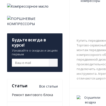
Будьте всегда в
Купить передвижно
курсе!
Торгово-сервисный 
монтаж передвижны
Узнавайте о скидках и акциях
первым
компрессорного об
передвижной дизе
производительност
подключить однов
инструмента. Агрег
отличаются широто
Статьи
Все статьи
Ремонт винтового блока