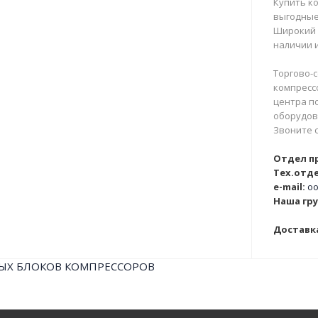
Купить ко
выгодные
Широкий 
наличии и
Торгово-с
компрессо
центра п
оборудова
Звоните 
Отдел п
Тех.отде
e-mail:
oo
Наша гру
Доставка