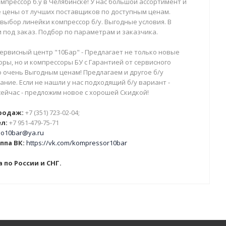
мпрессор б.у в Челябинске! У нас большой ассортимент и
 цены от лучших поставщиков по доступным ценам.
выбор линейки компрессор б/у. Выгодные условия. В
 под заказ. Подбор по параметрам и заказчика.
ервисный центр "10Бар" - Предлагает не только новые
ры, но и компрессоры БУ с Гарантией от сервисного
о очень Выгодным ценам! Предлагаем и другое б/у
ние. Если не нашли у нас подходящий б/у вариант -
сейчас - предложим новое с хорошей Скидкой!
родаж:
+7 (351) 723-02-04;
л:
+7 951-479-75-71
o10bar@ya.ru
ппа ВК:
https://vk.com/kompressor10bar
 по России и СНГ.