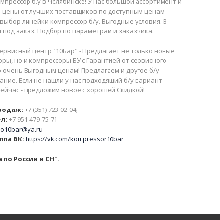
мпрессор б.у в Челябинске! У нас большой ассортимент и
 цены от лучших поставщиков по доступным ценам.
выбор линейки компрессор б/у. Выгодные условия. В
 под заказ. Подбор по параметрам и заказчика.
ервисный центр "10Бар" - Предлагает не только новые
ры, но и компрессоры БУ с Гарантией от сервисного
о очень Выгодным ценам! Предлагаем и другое б/у
ние. Если не нашли у нас подходящий б/у вариант -
сейчас - предложим новое с хорошей Скидкой!
родаж:
+7 (351) 723-02-04;
л:
+7 951-479-75-71
o10bar@ya.ru
ппа ВК:
https://vk.com/kompressor10bar
 по России и СНГ.