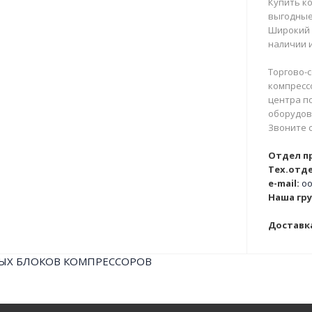
Купить ко
выгодные
Широкий 
наличии и
Торгово-с
компрессо
центра п
оборудова
Звоните 
Отдел п
Тех.отде
e-mail:
oo
Наша гру
Доставка