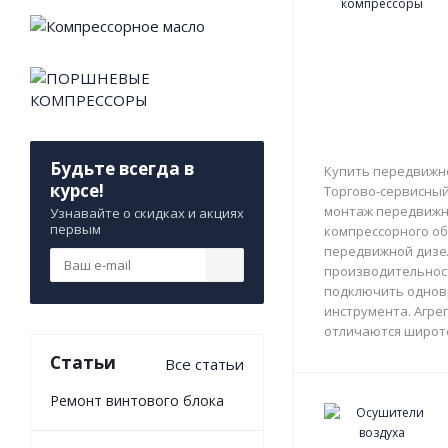
Будьте всегда в
Купить передвижно
курсе!
Торгово-сервисный 
монтаж передвижны
Узнавайте о скидках и акциях
первым
компрессорного об
передвижной дизе
производительност
подключить однов
инструмента. Агрег
отличаются широто
Статьи
Все статьи
Ремонт винтового блока