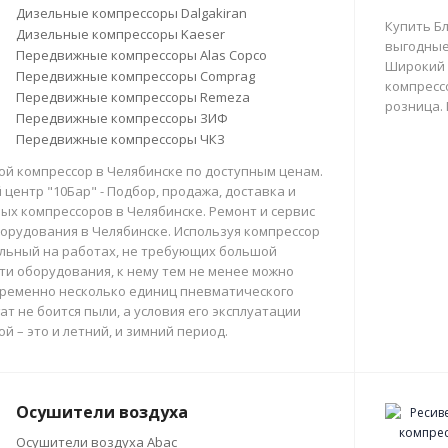
Дизельные компрессоры Dalgakiran
Купить Б
Дизельные компрессоры Kaeser
выгодные
Передвижные компрессоры Alas Copco
Широкий 
Передвижные компрессоры Comprag
компрессо
Передвижные компрессоры Remeza
розница.
Передвижные компрессоры ЗИФ
Передвижные компрессоры ЧКЗ
й компрессор в Челябинске по доступным ценам.
центр "10Бар" - Подбор, продажа, доставка и
х компрессоров в Челябинске. Ремонт и сервис
орудования в Челябинске. Используя компрессор
льный на работах, не требующих большой
и оборудования, к нему тем не менее можно
ременно несколько единиц пневматического
ат не боится пыли, а условия его эксплуатации
й – это и летний, и зимний период.
Осушители воздуха
Осушители воздуха Abac