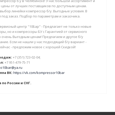
мпрессор б.у в Челябинске! У нас большой ассортимент и
 цены от лучших поставщиков по доступным ценам.
выбор линейки компрессор б/у. Выгодные условия. В
 под заказ. Подбор по параметрам и заказчика.
ервисный центр "10Бар" - Предлагает не только новые
ры, но и компрессоры БУ с Гарантией от сервисного
о очень Выгодным ценам! Предлагаем и другое б/у
ние. Если не нашли у нас подходящий б/у вариант -
сейчас - предложим новое с хорошей Скидкой!
родаж:
+7 (351) 723-02-04;
л:
+7 951-479-75-71
o10bar@ya.ru
ппа ВК:
https://vk.com/kompressor10bar
 по России и СНГ.