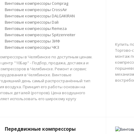
Винтовые компрессоры Comprag
Винтовые компрессоры CrossAir
Винтовые компрессоры DALGAKIRAN
Винтовые компрессоры Dali
Винтовые компрессоры Remeza
Винтовые компрессоры Spitzenreiter
Винтовые компрессоры ЗИФ
Купить п
Винтовые компрессоры ЧКЗ
Торгово-с
монтаж п
омпрессоры в Челябинске по доступным ценам.
компресс
центр "10Бар" - Подбор, продажа, доставка и
поршнево
омпрессоров в Челябинске. Ремонт и сервис
механизм
орудования в Челябинске. Винтовые
востребо
егодняшний день самый распространённый тип
тия воздуха. Принцип его работы основан на
товых деталей (роторов). Цена воздушного
ляет использовать его широкому кругу
Передвижные компрессоры