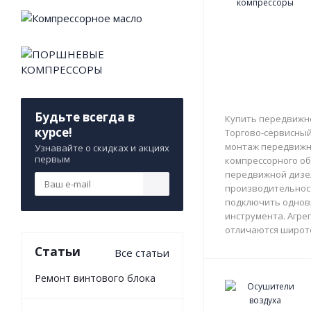
Будьте всегда в
Купить передвижно
курсе!
Торгово-сервисный 
монтаж передвижны
Узнавайте о скидках и акциях
первым
компрессорного об
передвижной дизе
производительност
подключить однов
инструмента. Агрег
отличаются широто
Статьи
Все статьи
Ремонт винтового блока