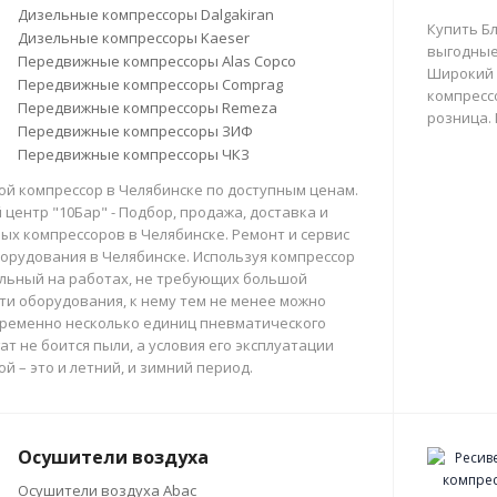
Дизельные компрессоры Dalgakiran
Купить Б
Дизельные компрессоры Kaeser
выгодные
Передвижные компрессоры Alas Copco
Широкий 
Передвижные компрессоры Comprag
компрессо
Передвижные компрессоры Remeza
розница.
Передвижные компрессоры ЗИФ
Передвижные компрессоры ЧКЗ
й компрессор в Челябинске по доступным ценам.
центр "10Бар" - Подбор, продажа, доставка и
х компрессоров в Челябинске. Ремонт и сервис
орудования в Челябинске. Используя компрессор
льный на работах, не требующих большой
и оборудования, к нему тем не менее можно
ременно несколько единиц пневматического
ат не боится пыли, а условия его эксплуатации
й – это и летний, и зимний период.
Осушители воздуха
Осушители воздуха Abac