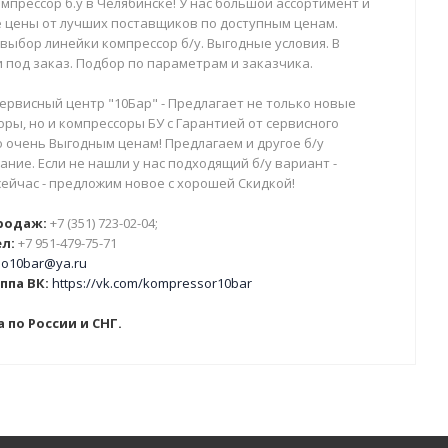
мпрессор б.у в Челябинске! У нас большой ассортимент и
 цены от лучших поставщиков по доступным ценам.
выбор линейки компрессор б/у. Выгодные условия. В
 под заказ. Подбор по параметрам и заказчика.
ервисный центр "10Бар" - Предлагает не только новые
ры, но и компрессоры БУ с Гарантией от сервисного
о очень Выгодным ценам! Предлагаем и другое б/у
ние. Если не нашли у нас подходящий б/у вариант -
сейчас - предложим новое с хорошей Скидкой!
родаж:
+7 (351) 723-02-04;
л:
+7 951-479-75-71
o10bar@ya.ru
ппа ВК:
https://vk.com/kompressor10bar
 по России и СНГ.