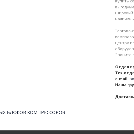
Купить ко
выгодные
Широкий 
наличии и
Торгово-с
компрессо
центра п
оборудова
Звоните 
Отдел п
Тех.отде
e-mail:
oo
Наша гру
Доставка