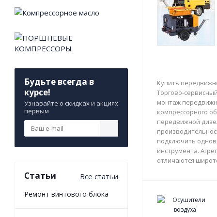
Будьте всегда в
Купить передвижно
курсе!
Торгово-сервисный 
монтаж передвижны
Узнавайте о скидках и акциях
первым
компрессорного об
передвижной дизе
производительност
подключить однов
инструмента. Агрег
отличаются широто
Статьи
Все статьи
Ремонт винтового блока