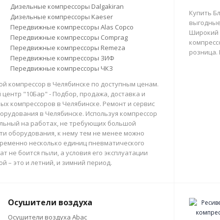
Дизельные компрессоры Dalgakiran
Купить Б
Дизельные компрессоры Kaeser
выгодные
Передвижные компрессоры Alas Copco
Широкий 
Передвижные компрессоры Comprag
компрессо
Передвижные компрессоры Remeza
розница.
Передвижные компрессоры ЗИФ
Передвижные компрессоры ЧКЗ
й компрессор в Челябинске по доступным ценам.
центр "10Бар" - Подбор, продажа, доставка и
х компрессоров в Челябинске. Ремонт и сервис
орудования в Челябинске. Используя компрессор
льный на работах, не требующих большой
и оборудования, к нему тем не менее можно
ременно несколько единиц пневматического
ат не боится пыли, а условия его эксплуатации
й – это и летний, и зимний период.
Осушители воздуха
Осушители воздуха Abac