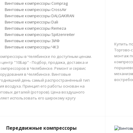
Винтовые компрессоры Comprag
Винтовые компрессоры CrossAir
Винтовые компрессоры DALGAKIRAN
Винтовые компрессоры Dali
Винтовые компрессоры Remeza
Винтовые компрессоры Spitzenreiter
Винтовые компрессоры ЗИФ
Купить п
Винтовые компрессоры ЧКЗ
Торгово-с
монтаж п
омпрессоры в Челябинске по доступным ценам.
компресс
центр "10Бар" - Подбор, продажа, доставка и
поршнево
омпрессоров в Челябинске. Ремонт и сервис
механизм
орудования в Челябинске. Винтовые
востребо
егодняшний день самый распространённый тип
тия воздуха. Принцип его работы основан на
товых деталей (роторов). Цена воздушного
ляет использовать его широкому кругу
Передвижные компрессоры