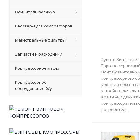
Осушители воздуха
Ресиверы для компрессоров
Магистральные фильтры
Запчасти и расходники
Купить Винтовые к
Торгово-сервисный 
Компрессорное масло
монтаж винтовых к
компрессорного об
Компрессорное
компрессоры на с
оборудование б/у
устройств для сжа
вращении двух вин
компрессора позво
потребители.