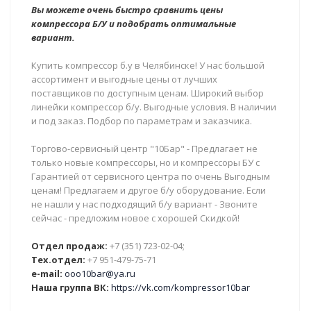
Вы можете очень быстро сравнить цены
компрессора Б/У и подобрать оптимальные
вариант.
Купить компрессор б.у в Челябинске! У нас большой
ассортимент и выгодные цены от лучших
поставщиков по доступным ценам. Широкий выбор
линейки компрессор б/у. Выгодные условия. В наличии
и под заказ. Подбор по параметрам и заказчика.
Торгово-сервисный центр "10Бар" - Предлагает не
только новые компрессоры, но и компрессоры БУ с
Гарантией от сервисного центра по очень Выгодным
ценам! Предлагаем и другое б/у оборудование. Если
не нашли у нас подходящий б/у вариант - Звоните
сейчас - предложим новое с хорошей Скидкой!
Отдел продаж:
+7 (351) 723-02-04;
Тех.отдел:
+7 951-479-75-71
e-mail:
ooo10bar@ya.ru
Наша группа ВК:
https://vk.com/kompressor10bar