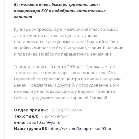
Вы можете очень быстро сравнить цены
компрессора Б/У и подобрать оптимальные
вариант.
Купить компрессор б.у в Челябинске! У нас большой
ассортимент и выгодные цены от лучших
поставщиков по доступным ценам. Широкий выбор
линейки компрессор б/у. Выгодные условия. В наличии
и под заказ. Подбор по параметрам и заказчика.
Торгово-сервисный центр "10Бар" - Предлагает не
только новые компрессоры, но и компрессоры БУ с
Гарантией от сервисного центра по очень Выгодным
ценам! Предлагаем и другое б/у оборудование. Если
не нашли у нас подходящий б/у вариант - Звоните
сейчас - предложим новое с хорошей Скидкой!
Отдел продаж:
+7 (351) 723-02-04;
Тех.отдел:
+7 951-479-75-71
e-mail:
ooo10bar@ya.ru
Наша группа ВК:
https://vk.com/kompressor10bar