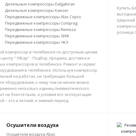
Дизельные компрессоры Dalgakiran
Купить Б
Дизельные компрессоры Kaeser
выгодные
Передвижные компрессоры Alas Copco
Широкий 
Передвижные компрессоры Comprag
компрессо
Передвижные компрессоры Remeza
розница.
Передвижные компрессоры ЗИФ
Передвижные компрессоры ЧКЗ
й компрессор в Челябинске по доступным ценам.
центр "10Бар" - Подбор, продажа, доставка и
х компрессоров в Челябинске. Ремонт и сервис
орудования в Челябинске. Используя компрессор
льный на работах, не требующих большой
и оборудования, к нему тем не менее можно
ременно несколько единиц пневматического
ат не боится пыли, а условия его эксплуатации
й – это и летний, и зимний период.
Осушители воздуха
Осушители воздуха Abac