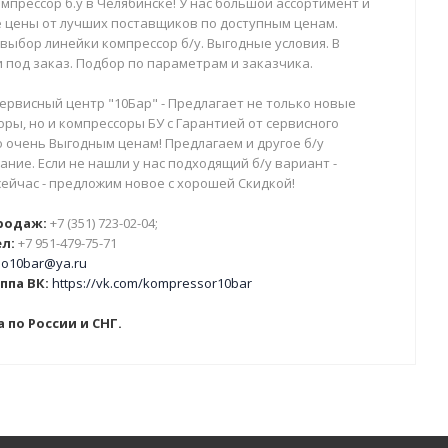
мпрессор б.у в Челябинске! У нас большой ассортимент и
 цены от лучших поставщиков по доступным ценам.
выбор линейки компрессор б/у. Выгодные условия. В
 под заказ. Подбор по параметрам и заказчика.
ервисный центр "10Бар" - Предлагает не только новые
ры, но и компрессоры БУ с Гарантией от сервисного
о очень Выгодным ценам! Предлагаем и другое б/у
ние. Если не нашли у нас подходящий б/у вариант -
сейчас - предложим новое с хорошей Скидкой!
родаж:
+7 (351) 723-02-04;
л:
+7 951-479-75-71
o10bar@ya.ru
ппа ВК:
https://vk.com/kompressor10bar
 по России и СНГ.