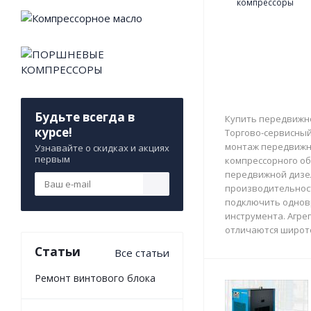
Будьте всегда в
Купить передвижно
курсе!
Торгово-сервисный 
монтаж передвижны
Узнавайте о скидках и акциях
первым
компрессорного об
передвижной дизе
производительност
подключить однов
инструмента. Агрег
отличаются широто
Статьи
Все статьи
Ремонт винтового блока