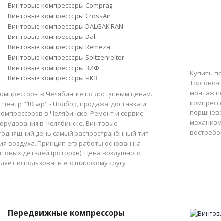
Винтовые компрессоры Comprag
Винтовые компрессоры CrossAir
Винтовые компрессоры DALGAKIRAN
Винтовые компрессоры Dali
Винтовые компрессоры Remeza
Винтовые компрессоры Spitzenreiter
Винтовые компрессоры ЗИФ
Купить п
Винтовые компрессоры ЧКЗ
Торгово-с
монтаж п
омпрессоры в Челябинске по доступным ценам.
компресс
центр "10Бар" - Подбор, продажа, доставка и
поршнево
омпрессоров в Челябинске. Ремонт и сервис
механизм
орудования в Челябинске. Винтовые
востребо
егодняшний день самый распространённый тип
тия воздуха. Принцип его работы основан на
товых деталей (роторов). Цена воздушного
ляет использовать его широкому кругу
Передвижные компрессоры