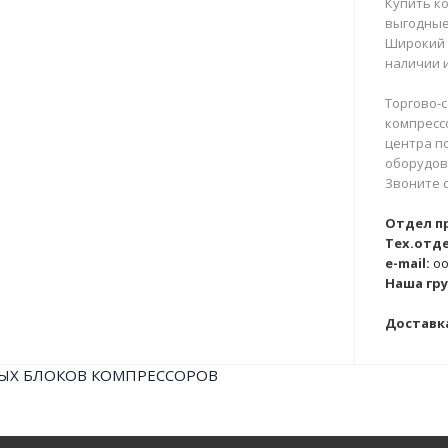
Купить ко
выгодные
Широкий 
наличии и
Торгово-с
компрессо
центра п
оборудова
Звоните 
Отдел п
Тех.отде
e-mail:
oo
Наша гру
Доставка