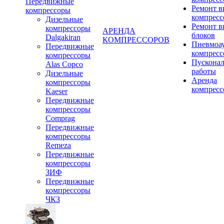
Передвижные
Ремонт 
компрессоры
компресс
Дизельные
Ремонт 
компрессоры
АРЕНДА
блоков
Dalgakiran
КОМПРЕССОРОВ
Пневмоа
Передвижные
компресс
компрессоры
Пускона
Alas Copco
работы
Дизельные
Аренда
компрессоры
компресс
Kaeser
Передвижные
компрессоры
Comprag
Передвижные
компрессоры
Remeza
Передвижные
компрессоры
ЗИФ
Передвижные
компрессоры
ЧКЗ