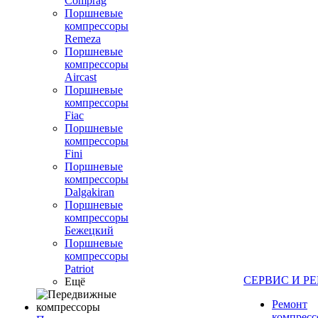
Comprag
Поршневые
компрессоры
Remeza
Поршневые
компрессоры
Aircast
Поршневые
компрессоры
Fiac
Поршневые
компрессоры
Fini
Поршневые
компрессоры
Dalgakiran
Поршневые
компрессоры
Бежецкий
Поршневые
компрессоры
Patriot
СЕРВИС И Р
Ещё
Ремонт
компресс