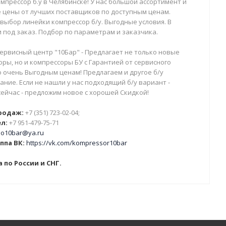
мпрессор б.у в Челябинске! У нас большой ассортимент и
 цены от лучших поставщиков по доступным ценам.
выбор линейки компрессор б/у. Выгодные условия. В
 под заказ. Подбор по параметрам и заказчика.
ервисный центр "10Бар" - Предлагает не только новые
ры, но и компрессоры БУ с Гарантией от сервисного
о очень Выгодным ценам! Предлагаем и другое б/у
ние. Если не нашли у нас подходящий б/у вариант -
сейчас - предложим новое с хорошей Скидкой!
родаж:
+7 (351) 723-02-04;
л:
+7 951-479-75-71
o10bar@ya.ru
ппа ВК:
https://vk.com/kompressor10bar
 по России и СНГ.