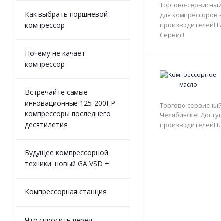
Торгово-сервисный
Как выбрать поршневой
для компрессоров 
производителей! Г
компрессор
Сервис!
Почему не качает
компрессор
Встречайте самые
инновационные 125-200HP
Торгово-сервисный
компрессоры последнего
Челябинске! Доступ
десятилетия
производителей! Б
Будущее компрессорной
техники: новый GA VSD +
Компрессорная станция
Что спросить перед