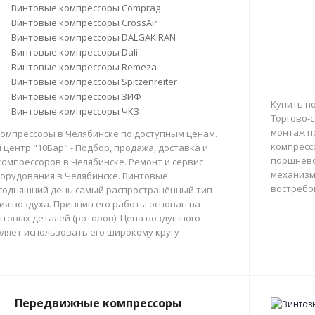
Винтовые компрессоры Comprag
Винтовые компрессоры CrossAir
Винтовые компрессоры DALGAKIRAN
Винтовые компрессоры Dali
Винтовые компрессоры Remeza
Винтовые компрессоры Spitzenreiter
Винтовые компрессоры ЗИФ
Купить п
Винтовые компрессоры ЧКЗ
Торгово-с
монтаж п
омпрессоры в Челябинске по доступным ценам.
компресс
центр "10Бар" - Подбор, продажа, доставка и
поршнево
омпрессоров в Челябинске. Ремонт и сервис
механизм
орудования в Челябинске. Винтовые
востребо
егодняшний день самый распространённый тип
тия воздуха. Принцип его работы основан на
товых деталей (роторов). Цена воздушного
ляет использовать его широкому кругу
Передвижные компрессоры