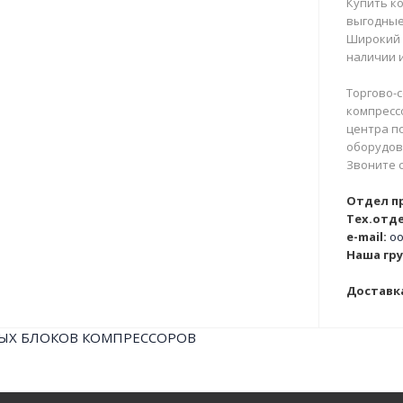
Купить ко
выгодные
Широкий 
наличии и
Торгово-с
компрессо
центра п
оборудова
Звоните 
Отдел п
Тех.отде
e-mail:
oo
Наша гру
Доставка