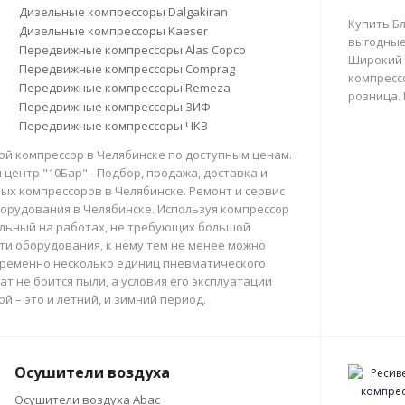
Дизельные компрессоры Dalgakiran
Купить Б
Дизельные компрессоры Kaeser
выгодные
Передвижные компрессоры Alas Copco
Широкий 
Передвижные компрессоры Comprag
компрессо
Передвижные компрессоры Remeza
розница.
Передвижные компрессоры ЗИФ
Передвижные компрессоры ЧКЗ
й компрессор в Челябинске по доступным ценам.
центр "10Бар" - Подбор, продажа, доставка и
х компрессоров в Челябинске. Ремонт и сервис
орудования в Челябинске. Используя компрессор
льный на работах, не требующих большой
и оборудования, к нему тем не менее можно
ременно несколько единиц пневматического
ат не боится пыли, а условия его эксплуатации
й – это и летний, и зимний период.
Осушители воздуха
Осушители воздуха Abac