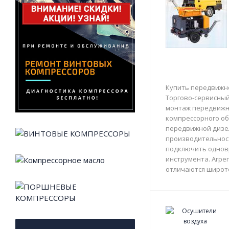
Купить передвижно
Торгово-сервисный 
монтаж передвижны
компрессорного об
передвижной дизе
производительност
подключить однов
инструмента. Агрег
отличаются широто