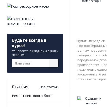
Будьте всегда в
Купить передвижно
курсе!
Торгово-сервисный 
монтаж передвижны
Узнавайте о скидках и акциях
первым
компрессорного об
передвижной дизе
производительност
подключить однов
инструмента. Агрег
отличаются широто
Статьи
Все статьи
Ремонт винтового блока