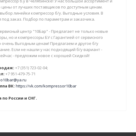
мпрессор б.у в Челябинске! У нас большой ассортимент и
 цены от лучших поставщиков по доступным ценам.
выбор линейки компрессор б/у. Выгодные условия. В
 под заказ. Подбор по параметрам и заказчика.
ервисный центр "10Бар" - Предлагает не только новые
ры, но и компрессоры БУ с Гарантией от сервисного
о очень Выгодным ценам! Предлагаем и другое б/у
ние. Если не нашли у нас подходящий б/у вариант -
сейчас - предложим новое с хорошей Скидкой!
родаж:
+7 (351) 723-02-04;
л:
+7 951-479-75-71
o10bar@ya.ru
ппа ВК:
https://vk.com/kompressor10bar
 по России и СНГ.