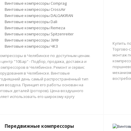
Винтовые компрессоры Comprag
Винтовые компрессоры CrossAir
Винтовые компрессоры DALGAKIRAN
Винтовые компрессоры Dali
Винтовые компрессоры Remeza
Винтовые компрессоры Spitzenreiter
Винтовые компрессоры ЗИФ
Купить п
Винтовые компрессоры ЧКЗ
Торгово-с
монтаж п
омпрессоры в Челябинске по доступным ценам.
компресс
центр "10Бар" - Подбор, продажа, доставка и
поршнево
омпрессоров в Челябинске. Ремонт и сервис
механизм
орудования в Челябинске. Винтовые
востребо
егодняшний день самый распространённый тип
тия воздуха. Принцип его работы основан на
товых деталей (роторов). Цена воздушного
ляет использовать его широкому кругу
Передвижные компрессоры