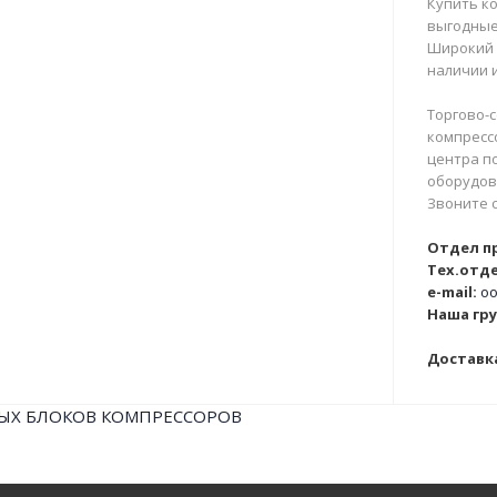
Купить ко
выгодные
Широкий 
наличии и
Торгово-с
компрессо
центра п
оборудова
Звоните 
Отдел п
Тех.отде
e-mail:
oo
Наша гру
Доставка