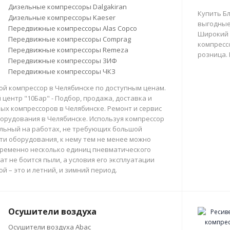
Дизельные компрессоры Dalgakiran
Купить Б
Дизельные компрессоры Kaeser
выгодные
Передвижные компрессоры Alas Copco
Широкий 
Передвижные компрессоры Comprag
компрессо
Передвижные компрессоры Remeza
розница.
Передвижные компрессоры ЗИФ
Передвижные компрессоры ЧКЗ
й компрессор в Челябинске по доступным ценам.
центр "10Бар" - Подбор, продажа, доставка и
х компрессоров в Челябинске. Ремонт и сервис
орудования в Челябинске. Используя компрессор
льный на работах, не требующих большой
и оборудования, к нему тем не менее можно
ременно несколько единиц пневматического
ат не боится пыли, а условия его эксплуатации
й – это и летний, и зимний период.
Осушители воздуха
Осушители воздуха Abac