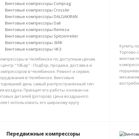
Винтовые компрессоры Comprag
Винтовые компрессоры CrossAir
Винтовые компрессоры DALGAKIRAN
Винтовые компрессоры Dali
Винтовые компрессоры Remeza
Винтовые компрессоры Spitzenreiter
Винтовые компрессоры ЗИФ
Купить п
Винтовые компрессоры ЧКЗ
Торгово-с
монтаж п
омпрессоры в Челябинске по доступным ценам.
компресс
центр "10Бар" - Подбор, продажа, доставка и
поршнево
омпрессоров в Челябинске. Ремонт и сервис
механизм
орудования в Челябинске. Винтовые
востребо
егодняшний день самый распространённый тип
тия воздуха. Принцип его работы основан на
товых деталей (роторов). Цена воздушного
ляет использовать его широкому кругу
Передвижные компрессоры