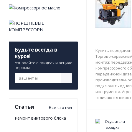
Будьте всегда в
Купить передвижно
курсе!
Торгово-сервисный 
монтаж передвижны
Узнавайте о скидках и акциях
первым
компрессорного об
передвижной дизе
производительност
подключить однов
инструмента. Агрег
отличаются широто
Статьи
Все статьи
Ремонт винтового блока