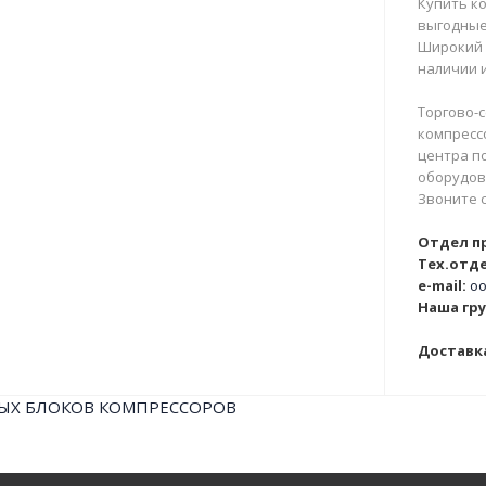
Купить ко
выгодные
Широкий 
наличии и
Торгово-с
компрессо
центра п
оборудова
Звоните 
Отдел п
Тех.отде
e-mail:
oo
Наша гру
Доставка