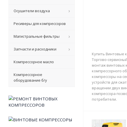
Осушители воздуха
Ресиверы для компрессоров
Магистральные фильтры
Запчасти и расходники
Купить Винтовые к
Торгово-сервисный 
Компрессорное масло
монтаж винтовых к
компрессорного об
Компрессорное
компрессоры на с
оборудование б/у
устройств для сжа
вращении двух вин
компрессора позво
потребители.