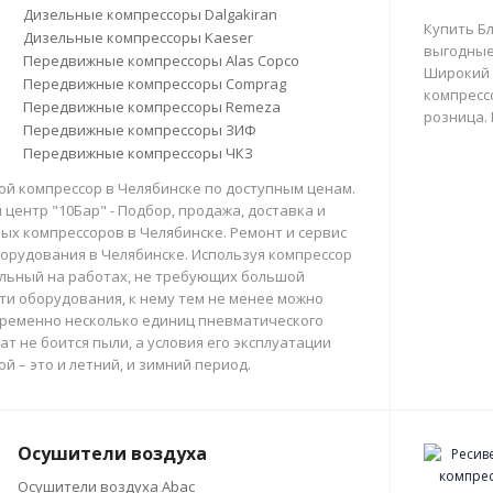
Дизельные компрессоры Dalgakiran
Купить Б
Дизельные компрессоры Kaeser
выгодные
Передвижные компрессоры Alas Copco
Широкий 
Передвижные компрессоры Comprag
компрессо
Передвижные компрессоры Remeza
розница.
Передвижные компрессоры ЗИФ
Передвижные компрессоры ЧКЗ
й компрессор в Челябинске по доступным ценам.
центр "10Бар" - Подбор, продажа, доставка и
х компрессоров в Челябинске. Ремонт и сервис
орудования в Челябинске. Используя компрессор
льный на работах, не требующих большой
и оборудования, к нему тем не менее можно
ременно несколько единиц пневматического
ат не боится пыли, а условия его эксплуатации
й – это и летний, и зимний период.
Осушители воздуха
Осушители воздуха Abac