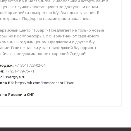
мпрессор б.у в Челябинске! У нас большой ассортимент и
 цены от лучших поставщиков по доступным ценам.
выбор линейки компрессор б/у. Выгодные условия. В
 под заказ. Подбор по параметрам и заказчика.
ервисный центр "10Бар" - Предлагает не только новые
ры, но и компрессоры БУ с Гарантией от сервисного
о очень Выгодным ценам! Предлагаем и другое б/у
ние. Если не нашли у нас подходящий б/у вариант -
сейчас - предложим новое с хорошей Скидкой!
родаж:
+7 (351) 723-02-04;
л:
+7 951-479-75-71
o10bar@ya.ru
ппа ВК:
https://vk.com/kompressor10bar
 по России и СНГ.