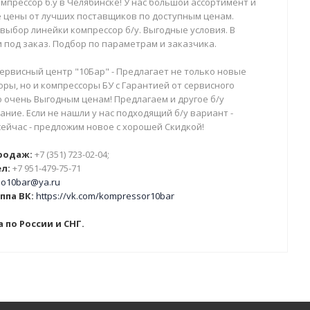
мпрессор б.у в Челябинске! У нас большой ассортимент и
 цены от лучших поставщиков по доступным ценам.
выбор линейки компрессор б/у. Выгодные условия. В
 под заказ. Подбор по параметрам и заказчика.
ервисный центр "10Бар" - Предлагает не только новые
ры, но и компрессоры БУ с Гарантией от сервисного
о очень Выгодным ценам! Предлагаем и другое б/у
ние. Если не нашли у нас подходящий б/у вариант -
сейчас - предложим новое с хорошей Скидкой!
родаж:
+7 (351) 723-02-04;
л:
+7 951-479-75-71
o10bar@ya.ru
ппа ВК:
https://vk.com/kompressor10bar
 по России и СНГ.