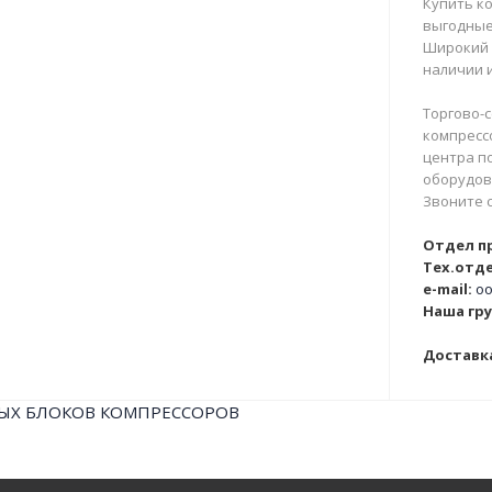
Купить ко
выгодные
Широкий 
наличии и
Торгово-с
компрессо
центра п
оборудова
Звоните 
Отдел п
Тех.отде
e-mail:
oo
Наша гру
Доставка