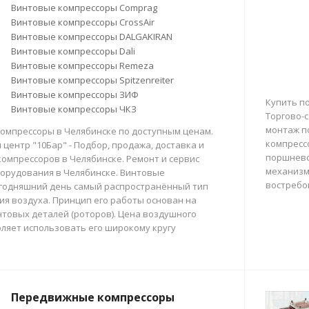
Винтовые компрессоры Comprag
Винтовые компрессоры CrossAir
Винтовые компрессоры DALGAKIRAN
Винтовые компрессоры Dali
Винтовые компрессоры Remeza
Винтовые компрессоры Spitzenreiter
Винтовые компрессоры ЗИФ
Купить п
Винтовые компрессоры ЧКЗ
Торгово-с
монтаж п
омпрессоры в Челябинске по доступным ценам.
компресс
центр "10Бар" - Подбор, продажа, доставка и
поршнево
омпрессоров в Челябинске. Ремонт и сервис
механизм
орудования в Челябинске. Винтовые
востребо
егодняшний день самый распространённый тип
тия воздуха. Принцип его работы основан на
товых деталей (роторов). Цена воздушного
ляет использовать его широкому кругу
Передвижные компрессоры