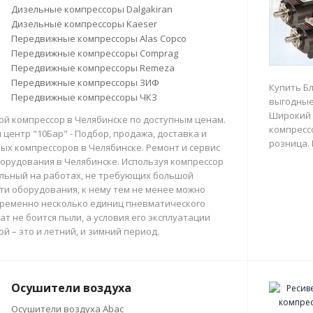
Дизельные компрессоры Dalgakiran
Дизельные компрессоры Kaeser
Передвижные компрессоры Alas Copco
Передвижные компрессоры Comprag
Передвижные компрессоры Remeza
Передвижные компрессоры ЗИФ
Купить Б
Передвижные компрессоры ЧКЗ
выгодные
Широкий 
й компрессор в Челябинске по доступным ценам.
компрессо
центр "10Бар" - Подбор, продажа, доставка и
розница.
х компрессоров в Челябинске. Ремонт и сервис
орудования в Челябинске. Используя компрессор
льный на работах, не требующих большой
и оборудования, к нему тем не менее можно
ременно несколько единиц пневматического
ат не боится пыли, а условия его эксплуатации
й – это и летний, и зимний период.
Осушители воздуха
Осушители воздуха Abac