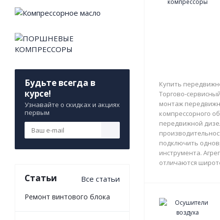
Будьте всегда в
Купить передвижно
курсе!
Торгово-сервисный 
монтаж передвижны
Узнавайте о скидках и акциях
первым
компрессорного об
передвижной дизе
производительност
подключить однов
инструмента. Агрег
отличаются широто
Статьи
Все статьи
Ремонт винтового блока