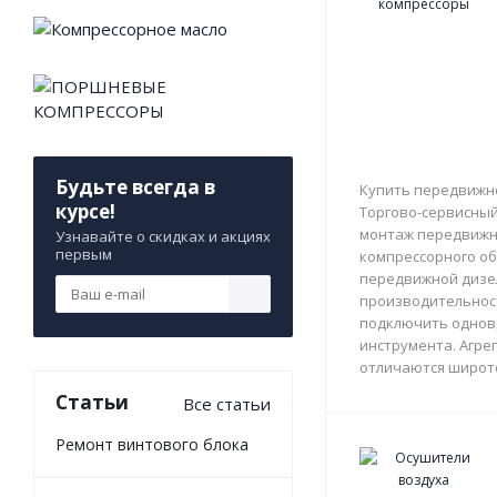
Будьте всегда в
Купить передвижно
курсе!
Торгово-сервисный 
монтаж передвижны
Узнавайте о скидках и акциях
первым
компрессорного об
передвижной дизе
производительност
подключить однов
инструмента. Агрег
отличаются широто
Статьи
Все статьи
Ремонт винтового блока