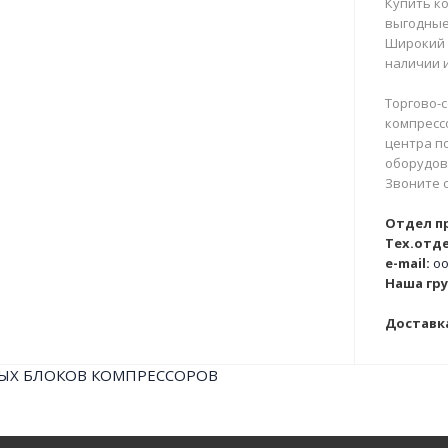
Купить ко
выгодные
Широкий 
наличии и
Торгово-с
компрессо
центра п
оборудова
Звоните 
Отдел п
Тех.отде
e-mail:
oo
Наша гру
Доставка