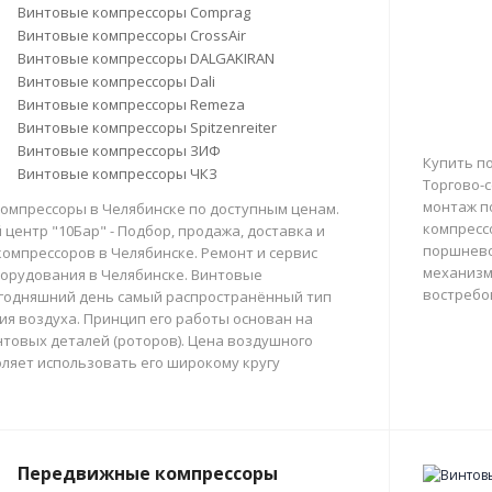
Винтовые компрессоры Comprag
Винтовые компрессоры CrossAir
Винтовые компрессоры DALGAKIRAN
Винтовые компрессоры Dali
Винтовые компрессоры Remeza
Винтовые компрессоры Spitzenreiter
Винтовые компрессоры ЗИФ
Купить п
Винтовые компрессоры ЧКЗ
Торгово-с
монтаж п
омпрессоры в Челябинске по доступным ценам.
компресс
центр "10Бар" - Подбор, продажа, доставка и
поршнево
омпрессоров в Челябинске. Ремонт и сервис
механизм
орудования в Челябинске. Винтовые
востребо
егодняшний день самый распространённый тип
тия воздуха. Принцип его работы основан на
товых деталей (роторов). Цена воздушного
ляет использовать его широкому кругу
Передвижные компрессоры