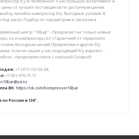
мпрессор б.у в Челябинске! У нас большой ассортимент и
 цены от лучших поставщиков по доступным ценам.
выбор линейки компрессор б/у. Выгодные условия. В
 под заказ. Подбор по параметрам и заказчика.
ервисный центр "10Бар" - Предлагает не только новые
ры, но и компрессоры БУ с Гарантией от сервисного
о очень Выгодным ценам! Предлагаем и другое б/у
ние. Если не нашли у нас подходящий б/у вариант -
сейчас - предложим новое с хорошей Скидкой!
родаж:
+7 (351) 723-02-04;
л:
+7 951-479-75-71
o10bar@ya.ru
ппа ВК:
https://vk.com/kompressor10bar
 по России и СНГ.