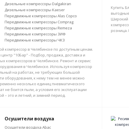
Дизельные компрессоры Dalgakiran
Купить Б
Дизельные компрессоры Kaeser
выгодные
Передвижные компрессоры Alas Copco
Широкий 
Передвижные компрессоры Comprag
компрессо
Передвижные компрессоры Remeza
розница.
Передвижные компрессоры ЗИФ
Передвижные компрессоры ЧКЗ
й компрессор в Челябинске по доступным ценам.
центр "10Бар" - Подбор, продажа, доставка и
х компрессоров в Челябинске. Ремонт и сервис
орудования в Челябинске. Используя компрессор
льный на работах, не требующих большой
и оборудования, к нему тем не менее можно
ременно несколько единиц пневматического
ат не боится пыли, а условия его эксплуатации
й – это и летний, и зимний период.
Осушители воздуха
Осушители воздуха Abac