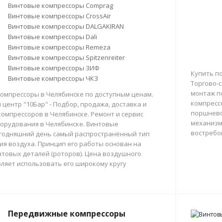
Винтовые компрессоры Comprag
Винтовые компрессоры CrossAir
Винтовые компрессоры DALGAKIRAN
Винтовые компрессоры Dali
Винтовые компрессоры Remeza
Винтовые компрессоры Spitzenreiter
Винтовые компрессоры ЗИФ
Купить п
Винтовые компрессоры ЧКЗ
Торгово-с
монтаж п
омпрессоры в Челябинске по доступным ценам.
компресс
центр "10Бар" - Подбор, продажа, доставка и
поршнево
омпрессоров в Челябинске. Ремонт и сервис
механизм
орудования в Челябинске. Винтовые
востребо
егодняшний день самый распространённый тип
тия воздуха. Принцип его работы основан на
товых деталей (роторов). Цена воздушного
ляет использовать его широкому кругу
Передвижные компрессоры