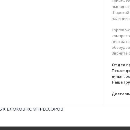
Купить ко
выгодные
Широкий 
наличии и
Торгово-с
компрессо
центра п
оборудова
Звоните 
Отдел п
Тех.отде
e-mail:
oo
Наша гру
Доставка