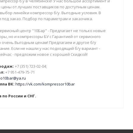
мпрессор б.у в Челябинске! У нас большой ассортимент и
 цены от лучших поставщиков по доступным ценам.
выбор линейки компрессор б/у. Выгодные условия. В
 под заказ. Подбор по параметрам и заказчика.
ервисный центр "10Бар" - Предлагает не только новые
ры, но и компрессоры БУ с Гарантией от сервисного
о очень Выгодным ценам! Предлагаем и другое б/у
ние. Если не нашли у нас подходящий б/у вариант -
сейчас - предложим новое с хорошей Скидкой!
родаж:
+7 (351) 723-02-04;
л:
+7 951-479-75-71
o10bar@ya.ru
ппа ВК:
https://vk.com/kompressor10bar
 по России и СНГ.