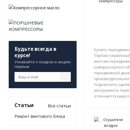
Будьте всегда в
Купить передвижно
курсе!
Торгово-сервисный 
монтаж передвижны
Узнавайте о скидках и акциях
первым
компрессорного об
передвижной дизе
производительност
подключить однов
инструмента. Агрег
отличаются широто
Статьи
Все статьи
Ремонт винтового блока