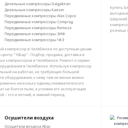
Дизельные компрессоры Dalgakiran
Купить Б
Дизельные компрессоры Kaeser
выгодные
Передвижные компрессоры Alas Copco
Широкий 
Передвижные компрессоры Comprag
компрессо
Передвижные компрессоры Remeza
розница.
Передвижные компрессоры ЗИФ
Передвижные компрессоры ЧКЗ
й компрессор в Челябинске по доступным ценам.
центр "10Бар" - Подбор, продажа, доставка и
х компрессоров в Челябинске. Ремонт и сервис
орудования в Челябинске. Используя компрессор
льный на работах, не требующих большой
и оборудования, к нему тем не менее можно
ременно несколько единиц пневматического
ат не боится пыли, а условия его эксплуатации
й – это и летний, и зимний период.
Осушители воздуха
Осушители воздуха Abac