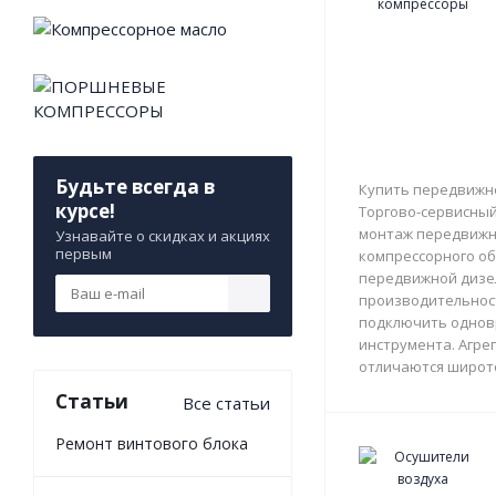
Будьте всегда в
Купить передвижно
курсе!
Торгово-сервисный 
монтаж передвижны
Узнавайте о скидках и акциях
первым
компрессорного об
передвижной дизе
производительност
подключить однов
инструмента. Агрег
отличаются широто
Статьи
Все статьи
Ремонт винтового блока