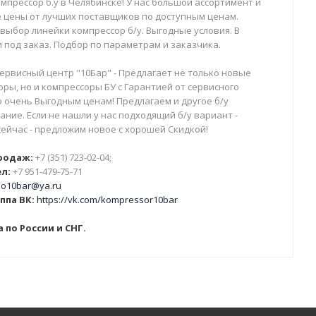
мпрессор б.у в Челябинске! У нас большой ассортимент и
 цены от лучших поставщиков по доступным ценам.
выбор линейки компрессор б/у. Выгодные условия. В
 под заказ. Подбор по параметрам и заказчика.
ервисный центр "10Бар" - Предлагает не только новые
ры, но и компрессоры БУ с Гарантией от сервисного
о очень Выгодным ценам! Предлагаем и другое б/у
ние. Если не нашли у нас подходящий б/у вариант -
сейчас - предложим новое с хорошей Скидкой!
родаж:
+7 (351) 723-02-04;
л:
+7 951-479-75-71
o10bar@ya.ru
ппа ВК:
https://vk.com/kompressor10bar
 по России и СНГ.