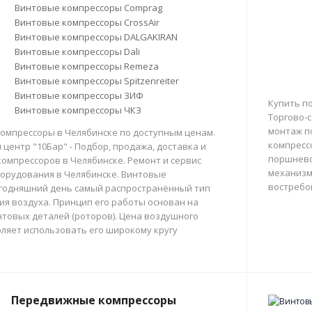
Винтовые компрессоры Comprag
Винтовые компрессоры CrossAir
Винтовые компрессоры DALGAKIRAN
Винтовые компрессоры Dali
Винтовые компрессоры Remeza
Винтовые компрессоры Spitzenreiter
Винтовые компрессоры ЗИФ
Купить п
Винтовые компрессоры ЧКЗ
Торгово-с
монтаж п
омпрессоры в Челябинске по доступным ценам.
компресс
центр "10Бар" - Подбор, продажа, доставка и
поршнево
омпрессоров в Челябинске. Ремонт и сервис
механизм
орудования в Челябинске. Винтовые
востребо
егодняшний день самый распространённый тип
тия воздуха. Принцип его работы основан на
товых деталей (роторов). Цена воздушного
ляет использовать его широкому кругу
Передвижные компрессоры