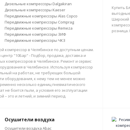
Дизельные компрессоры Dalgakiran
Купить Б
Дизельные компрессоры Kaeser
выгодные
Передвижные компрессоры Alas Copco
Широкий 
Передвижные компрессоры Comprag
компрессо
Передвижные компрессоры Remeza
розница.
Передвижные компрессоры ЗИФ
Передвижные компрессоры ЧКЗ
й компрессор в Челябинске по доступным ценам.
центр "10Бар" - Подбор, продажа, доставка и
х компрессоров в Челябинске. Ремонт и сервис
орудования в Челябинске. Используя компрессор
льный на работах, не требующих большой
и оборудования, к нему тем не менее можно
ременно несколько единиц пневматического
ат не боится пыли, а условия его эксплуатации
й – это и летний, и зимний период.
Осушители воздуха
Осушители воздуха Abac