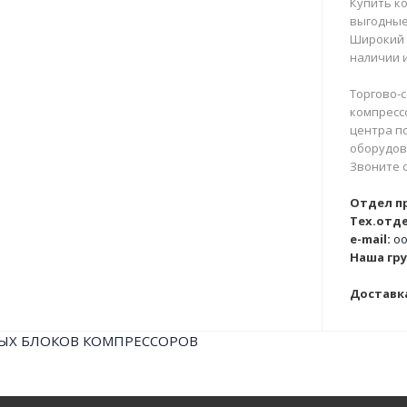
Купить ко
выгодные
Широкий 
наличии и
Торгово-с
компрессо
центра п
оборудова
Звоните 
Отдел п
Тех.отде
e-mail:
oo
Наша гру
Доставка