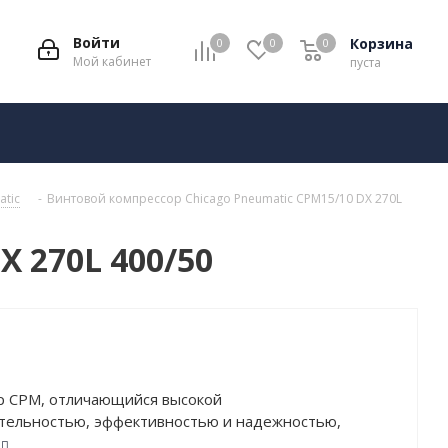
Войти
Корзина
0
0
0
Мой кабинет
пуста
tic
-
Винтовой компрессор Chicago Pneumatic CPM15/10 DX 270L
X 270L 400/50
р CPM, отличающийся высокой
тельностью, эффективностью и надежностью,
для использования в шиномонтаже, станциях