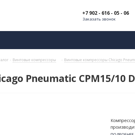
+7 902 - 616 - 05 - 06
Заказать звонок
талог
-
Винтовые компрессоры
-
Винтовые компрессоры Chicago Pneuma
cago Pneumatic CPM15/10 D
Компрессо
производи
подходит 
ПОДРОБНЕЕ