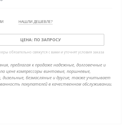
го обслуживания, кузовных и покрасочных цехах или
ьных салонах. Компрессор CPM в шумоизолирующем
но устанавливать в непосредственной близости от
ИИ
НАШЛИ ДЕШЕВЛЕ?
ест без существенного нарушения комфортных
боты. Компрессор CPM может быть установлен на
есивере, со встроенным осушителем или без, и
ЦЕНА: ПО ЗАПРОСУ
удачным решением для автосервисов или небольших
в.
ры обязательно свяжутся с вами и уточнят условия заказа
ния, предлагая к продаже надежные, долговечные и
по цене компрессоры винтовые, поршневые,
, дизельные, безмасляные и другие, также учитывает
ванность покупателей в качественном обслуживании.