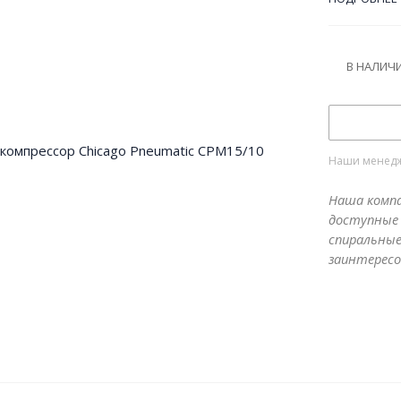
техническо
автомобил
кожухе мож
В НАЛИЧ
рабочих м
условий ра
раме или р
является 
производст
Наши менедже
Наша компа
доступные 
спиральные
заинтересо