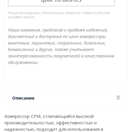
ЦЕНА: ПО ЗАПРОСУ
на раме или ресивере, со встроенным осушителем
или без, и является удачным решением для
Наши менеджеры обязательно свяжутся с вами и уточнят
условия заказа
автосервисов или небольших производств.
Наша компания, предлагая к продаже надежные,
долговечные и доступные по цене компрессоры
винтовые, поршневые, спиральные, дизельные,
безмасляные и другие, также учитывает
заинтересованность покупателей в качественном
обслуживании.
Описание
Компрессор CPM, отличающийся высокой
производительностью, эффективностью и
надежностью, подходит для использования в