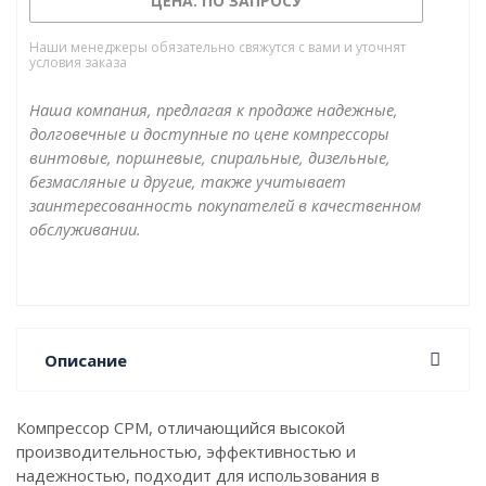
ЦЕНА: ПО ЗАПРОСУ
на раме или ресивере, со встроенным осушителем
или без, и является удачным решением для
Наши менеджеры обязательно свяжутся с вами и уточнят
условия заказа
автосервисов или небольших производств.
Наша компания, предлагая к продаже надежные,
долговечные и доступные по цене компрессоры
винтовые, поршневые, спиральные, дизельные,
безмасляные и другие, также учитывает
заинтересованность покупателей в качественном
обслуживании.
Описание
Компрессор CPM, отличающийся высокой
производительностью, эффективностью и
надежностью, подходит для использования в