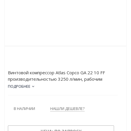
Винтовой компрессор Atlas Copco GA 22 10 FF
производительностью 3250 л/мин, рабочим
давлением в 9.8 атм и мощностью в 22 кВт.
ПОДРОБНЕЕ
Работает от сети напряжением в 380 В. Оснащён
осушителем. Тип привода – Прямой.
В НАЛИЧИИ
НАШЛИ ДЕШЕВЛЕ?