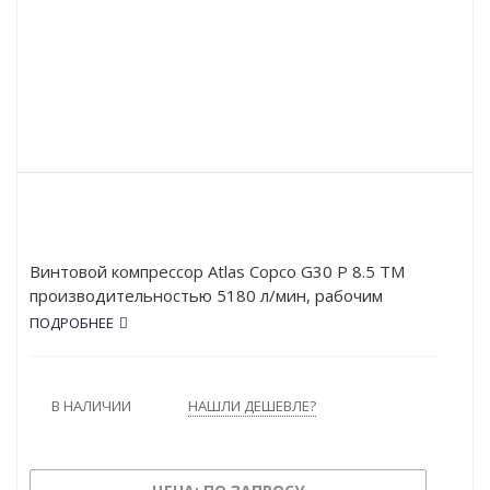
Винтовой компрессор Atlas Copco G30 P 8.5 TM
производительностью 5180 л/мин, рабочим
давлением в 8.5 атм и мощностью в 30 кВт.
ПОДРОБНЕЕ
Работает от сети напряжением в 380 В. Тип
привода – Прямой.
В НАЛИЧИИ
НАШЛИ ДЕШЕВЛЕ?